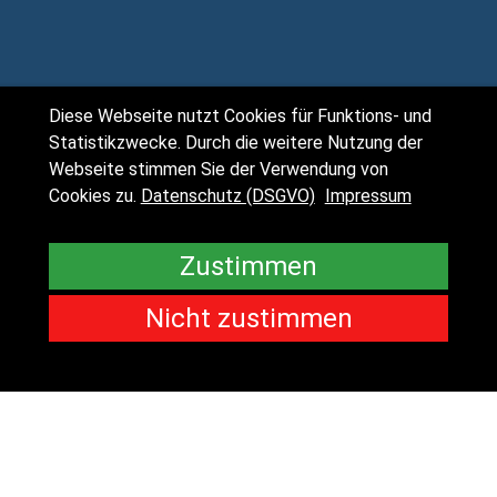
Diese Webseite nutzt Cookies für Funktions- und
Statistikzwecke. Durch die weitere Nutzung der
Webseite stimmen Sie der Verwendung von
Cookies zu.
Datenschutz (DSGVO)
Impressum
Zustimmen
Nicht zustimmen
Pokalsieg
2026
Das Laden von YouTube wurde nicht
erlaubt. Bitte ändern Sie die
Datenschutz-
Einstellungen